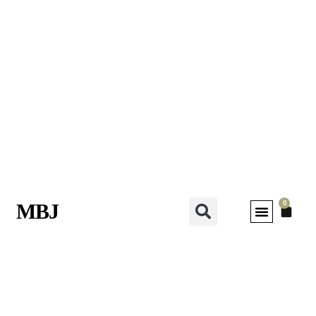
0
MBJ